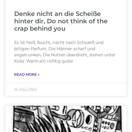
Denke nicht an die Scheiße
hinter dir, Do not think of the
crap behind you
Es ist heiß, feucht, riecht nach Schweiß und
billigen Parfum. Die Männer scharf und
angetrunken, Die Nutten überdreht, stehen unter
Koks. Wenn ein richtig guter
READ MORE »
18. März 2014