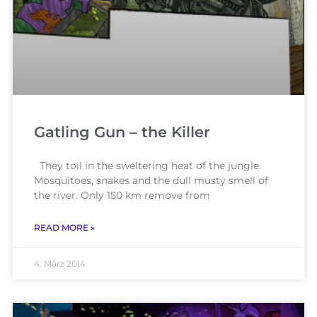
Gatling Gun – the Killer
They toil in the sweltering heat of the jungle.
Mosquitoes, snakes and the dull musty smell of
the river. Only 150 km remove from
READ MORE »
4. März 2014