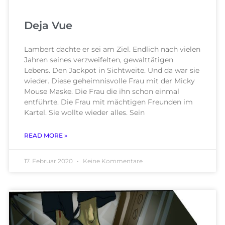
Deja Vue
Lambert dachte er sei am Ziel. Endlich nach vielen
Jahren seines verzweifelten, gewalttätigen
Lebens. Den Jackpot in Sichtweite. Und da war sie
wieder. Diese geheimnisvolle Frau mit der Micky
Mouse Maske. Die Frau die ihn schon einmal
entführte. Die Frau mit mächtigen Freunden im
Kartel. Sie wollte wieder alles. Sein
READ MORE »
17. Februar 2020
Keine Kommentare