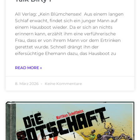
All Verlag: „Kein Blümchensex! Aus einem langen
Schlaf erwacht, findet sich ein junger Mann auf
einem Hausboot wieder. Da er sich an nichts
erinnern kann, erzählt ihm eine verführerische
Frau, dass er von ihrem Mann vor dem Ertrinken
gerettet wurde. Schnell drängt ihn der
eifersüchtige Ehemann dazu, das Hausboot zu
READ MORE »
8. März 2026
Keine Kommentare