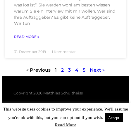
was los ist“. Sie werden wohl am besten wissen
warum Sie ein Interview mit mir wollen. Wer sind
Ihre Auftraggeber? Es gibt keine Auftraggeber.
Wir tun
READ MORE »
31. Dezember 2019
1 Kommentar
« Previous
1
2
3
4
5
Next »
Copyright 2026 Matthias Schultheiss
This website uses cookies to improve your experience. We'll assume
you're ok with this, but you can opt-out if you wish.
Accept
Read More