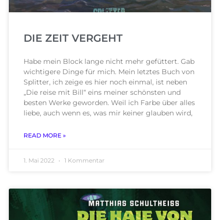
DIE ZEIT VERGEHT
Habe mein Block lange nicht mehr gefüttert. Gab
wichtigere Dinge für mich. Mein letztes Buch von
Splitter, ich zeige es hier noch einmal, ist neben
„Die reise mit Bill“ eins meiner schönsten und
besten Werke geworden. Weil ich Farbe über alles
liebe, auch wenn es, was mir keiner glauben wird,
READ MORE »
1. Mai 2022
1 Kommentar