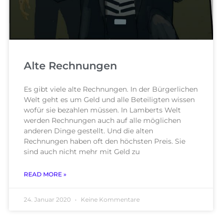
Alte Rechnungen
Es gibt viele alte Rechnungen. In der Bürgerlichen
Welt geht es um Geld und alle Beteiligten wissen
wofür sie bezahlen müssen. In Lamberts Welt
werden Rechnungen auch auf alle möglichen
anderen Dinge gestellt. Und die alten
Rechnungen haben oft den höchsten Preis. Sie
sind auch nicht mehr mit Geld zu
READ MORE »
24. Januar 2020
Keine Kommentare