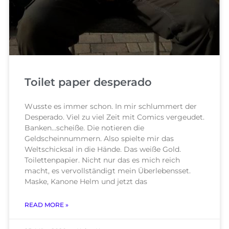
Toilet paper desperado
Wusste es immer schon. In mir schlummert der
Desperado. Viel zu viel Zeit mit Comics vergeudet.
Banken…scheiße. Die notieren die
Geldscheinnummern. Also spielte mir das
Weltschicksal in die Hände. Das weiße Gold.
Toilettenpapier. Nicht nur das es mich reich
macht, es vervollständigt mein Überlebensset.
Maske, Kanone Helm und jetzt das
READ MORE »