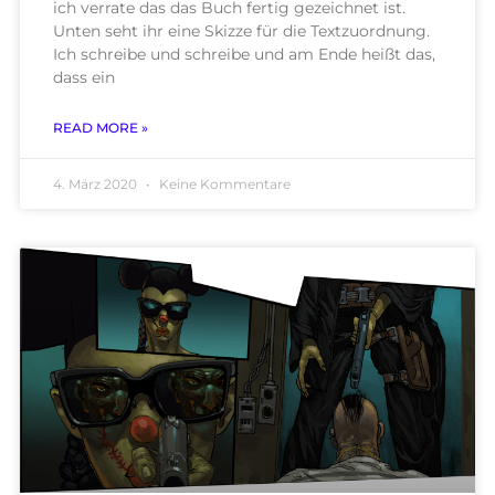
ich verrate das das Buch fertig gezeichnet ist.
Unten seht ihr eine Skizze für die Textzuordnung.
Ich schreibe und schreibe und am Ende heißt das,
dass ein
READ MORE »
4. März 2020
Keine Kommentare