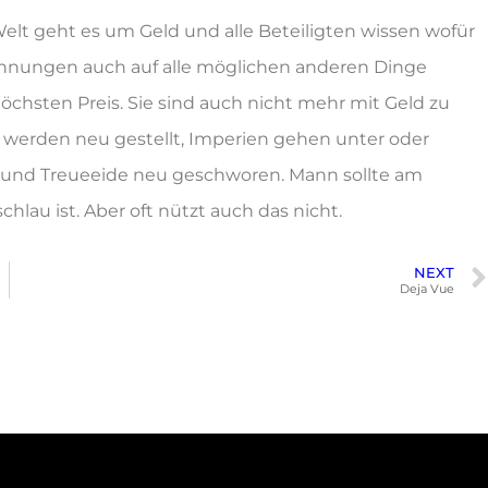
Welt geht es um Geld und alle Beteiligten wissen wofür
hnungen auch auf alle möglichen anderen Dinge
öchsten Preis. Sie sind auch nicht mehr mit Geld zu
n werden neu gestellt, Imperien gehen unter oder
 und Treueeide neu geschworen. Mann sollte am
lau ist. Aber oft nützt auch das nicht.
NEXT
Deja Vue