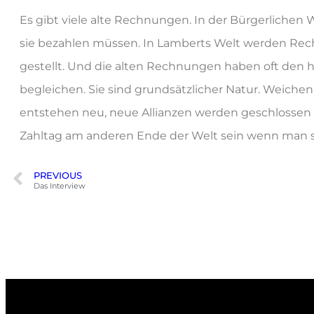
Es gibt viele alte Rechnungen. In der Bürgerlichen 
sie bezahlen müssen. In Lamberts Welt werden Rec
gestellt. Und die alten Rechnungen haben oft den h
begleichen. Sie sind grundsätzlicher Natur. Weiche
entstehen neu, neue Allianzen werden geschlossen
Zahltag am anderen Ende der Welt sein wenn man sch
PREVIOUS
Das Interview