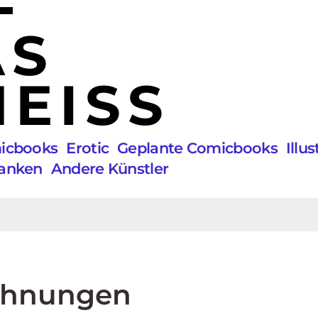
AS
EISS
micbooks
Erotic
Geplante Comicbooks
Illu
anken
Andere Künstler
chnungen