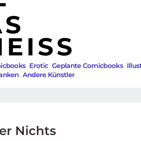
AS
EISS
micbooks
Erotic
Geplante Comicbooks
Illu
anken
Andere Künstler
er Nichts