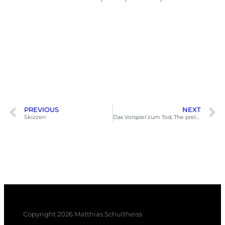
PREVIOUS
NEXT
Skizzen
Das Vorspiel zum Tod, The prelude to death
Copyright 2026 Matthias Schultheiss