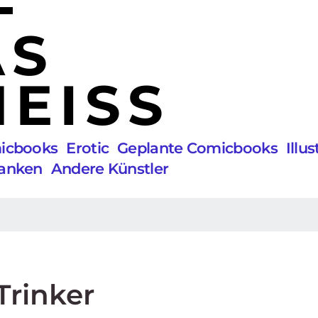
AS
EISS
micbooks
Erotic
Geplante Comicbooks
Illu
anken
Andere Künstler
Trinker