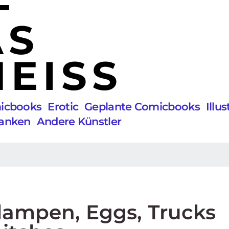
AS
EISS
micbooks
Erotic
Geplante Comicbooks
Illu
anken
Andere Künstler
lampen, Eggs, Trucks