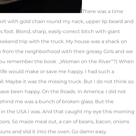
There was a time
irt with gold chain round my nack, upper lip beard and
 foot. Blond, sharp, easily correct bitch with giant
ekend trip with the truck. My house was a shack on
ame from the neighborhood with their greasy Girls and we
er. (You remember the book „Woman on the River“?) When
life would make or save me happy. I had such a
all. Maybe it was the missing truck. But I do not think so.
ave been happy. On the Roads. In America. I did not
behind me was a bunch of broken glass. But the
re in the USA I was. And that caught my eye this morning
rs. So maize meal out, a can of beans, bacon, onions
buns and slid it into the oven. Go damn easy.