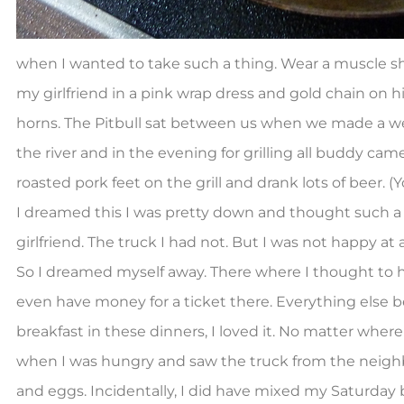
when I wanted to take such a thing. Wear a muscle sh
my girlfriend in a pink wrap dress and gold chain on his
horns. The Pitbull sat between us when we made a we
the river and in the evening for grilling all buddy c
roasted pork feet on the grill and drank lots of be
I dreamed this I was pretty down and thought such a 
girlfriend. The truck I had not. But I was not happy at 
So I dreamed myself away. There where I thought to h
even have money for a ticket there. Everything else 
breakfast in these dinners, I loved it. No matter whe
when I was hungry and saw the truck from the neighbo
and eggs. Incidentally, I did have mixed my Saturday 