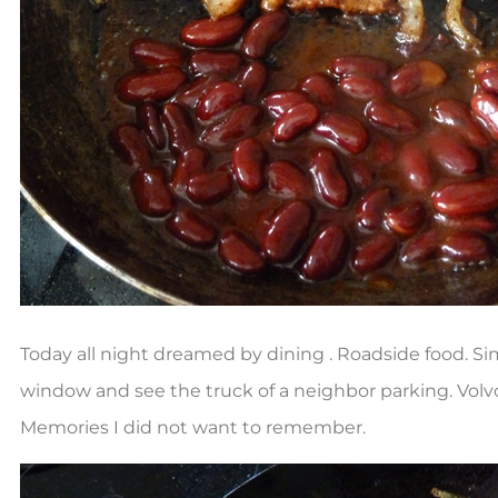
Today all night dreamed by dining . Roadside food. Si
window and see the truck of a neighbor parking. Volvo
Memories I did not want to remember.