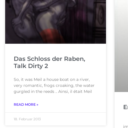
Das Schloss der Raben,
Talk Dirty 2
So, it was Meil ​​a house boat on a river,
very romantic, frogs croaking, the water
gurgled in the reeds .. Ainsi, il était Meil
READ MORE »
E
18. Februar 2013
Je
i