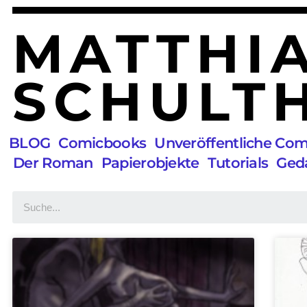
MATTHI
SCHULTH
BLOG
Comicbooks
Unveröffentliche Co
Der Roman
Papierobjekte
Tutorials
Ged