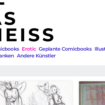
AS
EISS
micbooks
Erotic
Geplante Comicbooks
Illu
anken
Andere Künstler