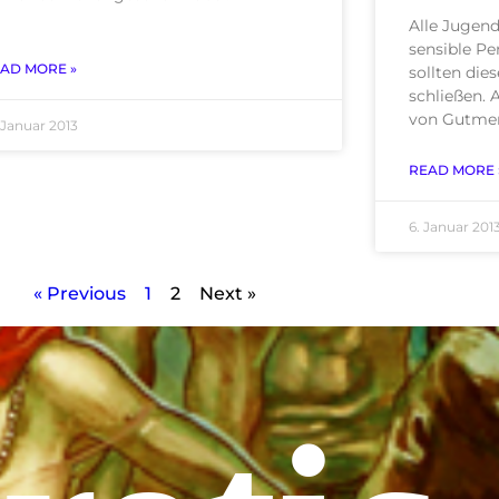
Alle Jugend
sensible Pe
AD MORE »
sollten die
schließen. 
von Gutmen
. Januar 2013
READ MORE 
6. Januar 201
« Previous
1
2
Next »