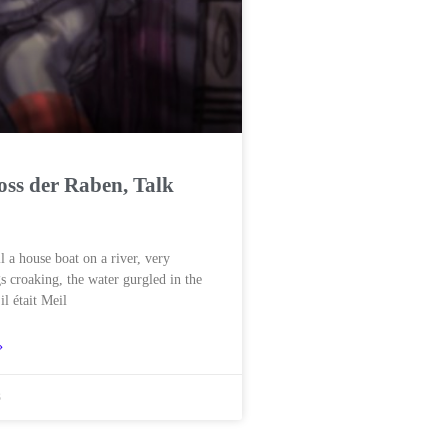
oss der Raben, Talk
 ​​a house boat on a river, very
s croaking, the water gurgled in the
 il était Meil
»
3