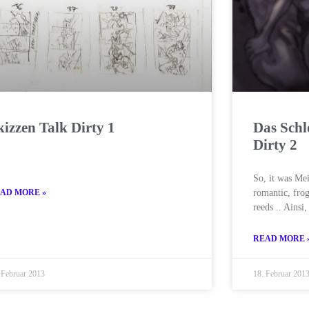
kizzen Talk Dirty 1
Das Schl
Dirty 2
So, it was Meil
AD MORE »
romantic, frog
reeds .. Ainsi,
READ MORE 
 Februar 2013
18. Februar 201