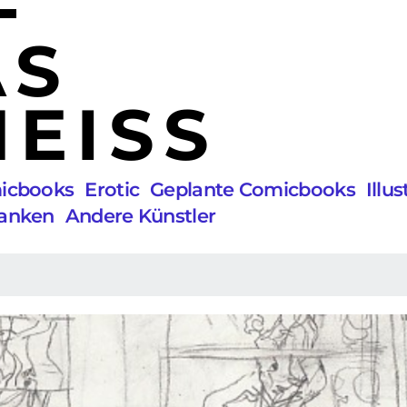
AS
EISS
micbooks
Erotic
Geplante Comicbooks
Illu
anken
Andere Künstler