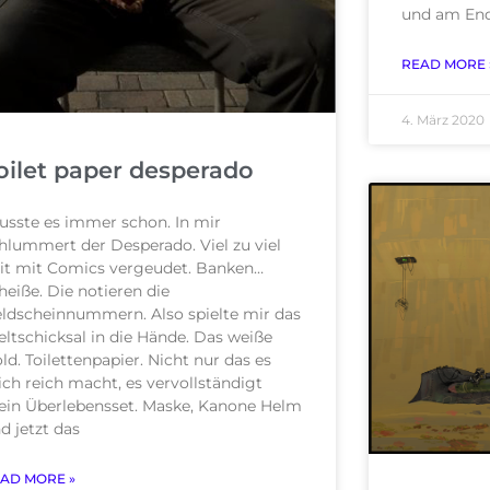
und am Ende
READ MORE 
4. März 2020
oilet paper desperado
sste es immer schon. In mir
hlummert der Desperado. Viel zu viel
it mit Comics vergeudet. Banken…
heiße. Die notieren die
ldscheinnummern. Also spielte mir das
ltschicksal in die Hände. Das weiße
ld. Toilettenpapier. Nicht nur das es
ch reich macht, es vervollständigt
in Überlebensset. Maske, Kanone Helm
d jetzt das
AD MORE »