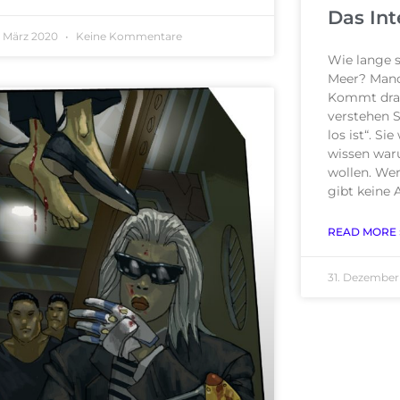
Das Int
. März 2020
Keine Kommentare
Wie lange 
Meer? Man
Kommt drauf
verstehen 
los ist“. S
wissen waru
wollen. Wer
gibt keine 
READ MORE 
31. Dezember