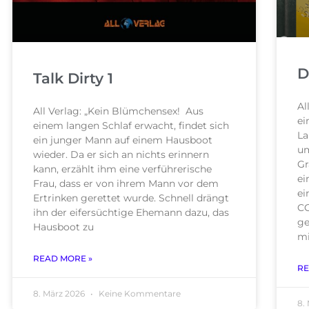
D
Talk Dirty 1
Al
All Verlag: „Kein Blümchensex! Aus
ei
einem langen Schlaf erwacht, findet sich
La
ein junger Mann auf einem Hausboot
um
wieder. Da er sich an nichts erinnern
Gr
kann, erzählt ihm eine verführerische
ei
Frau, dass er von ihrem Mann vor dem
ei
Ertrinken gerettet wurde. Schnell drängt
CC
ihn der eifersüchtige Ehemann dazu, das
ge
Hausboot zu
mi
READ MORE »
RE
8. März 2026
Keine Kommentare
8.