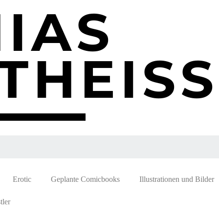
IAS
THEISS
Erotic
Geplante Comicbooks
Illustrationen und Bilder
ler