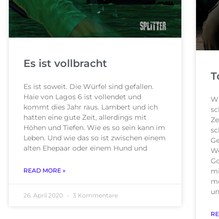
Es ist vollbracht
T
Es ist soweit. Die Würfel sind gefallen.
Haie von Lagos 6 ist vollendet und
Wu
kommt dies Jahr raus. Lambert und ich
sc
hatten eine gute Zeit, allerdings mit
Ze
Höhen und Tiefen. Wie es so sein kann im
sc
Leben. Und wie das so ist zwischen einem
Ge
alten Ehepaar oder einem Hund und
We
Go
mi
READ MORE »
me
un
26. April 2020
3 Kommentare
RE