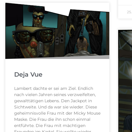
25
Deja Vue
Lambert dachte er sei am Ziel. Endlich
nach vielen Jahren seines verzweifelten,
gewalttätigen Lebens. Den Jackpot in
Sichtweite. Und da war sie wieder. Diese
geheimnisvolle Frau mit der Micky Mouse
Maske. Die Frau die ihn schon einmal
entführte. Die Frau mit mächtigen
Freunden im Kartel. Sie wollte wieder