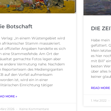
ie Botschaft
DIE ZE
l Verlag: „In einem Wüstengebiet wird
Habe mein 
n afrikanischer Stamm massakriert.
gefüttert. 
ut offizieller Angaben handelte es sich
Mein letzte
 eine Stammesfehde. Am Ort der
es hier noc
äueltat gemachte Fotos legen aber
mit Bill“ e
ne andere Vermutung nahe. Nachdem
besten Wer
n Reporterteam des Mediengiganten
über alles 
B auf den Vorfall aufmerksam
keiner glau
worden ist, wird ein in einer
litärischen Einrichtung tätiger
READ MORE 
AD MORE »
1. Mai 2022
 März 2026
Keine Kommentare