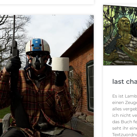
last ch
Es ist Lamb
einen Zeug
alles verge
ich nicht ve
das Buch fe
seht ihr ein
Textzuordnu