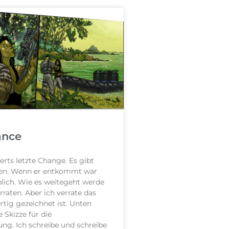
ance
erts letzte Change. Es gibt
en. Wenn er entkommt war
blich. Wie es weitegeht werde
rraten. Aber ich verrate das
rtig gezeichnet ist. Unten
e Skizze für die
ng. Ich schreibe und schreibe