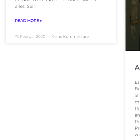
alles. Sein
READ MORE »
17. Februar 2020
Keine Kommentare
A
Es
Bü
al
mü
Re
an
Re
Pr
zu