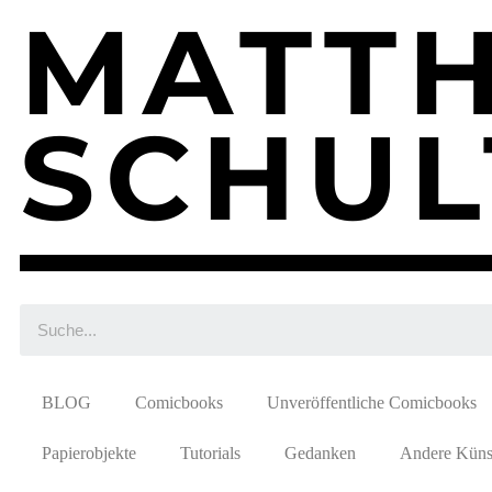
MATTH
SCHUL
BLOG
Comicbooks
Unveröffentliche Comicbooks
Papierobjekte
Tutorials
Gedanken
Andere Künst