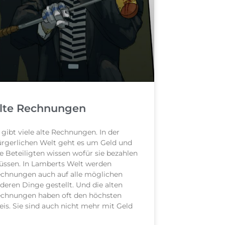
lte Rechnungen
 gibt viele alte Rechnungen. In der
rgerlichen Welt geht es um Geld und
le Beteiligten wissen wofür sie bezahlen
ssen. In Lamberts Welt werden
chnungen auch auf alle möglichen
deren Dinge gestellt. Und die alten
chnungen haben oft den höchsten
eis. Sie sind auch nicht mehr mit Geld