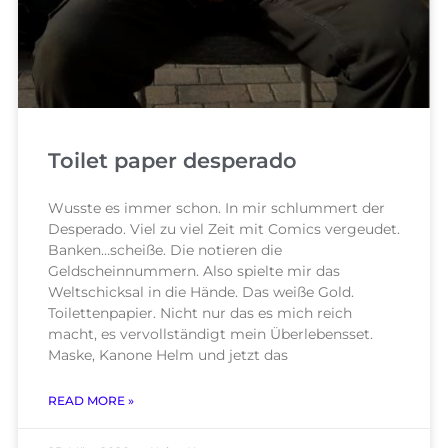
Toilet paper desperado
Wusste es immer schon. In mir schlummert der
Desperado. Viel zu viel Zeit mit Comics vergeudet.
Banken…scheiße. Die notieren die
Geldscheinnummern. Also spielte mir das
Weltschicksal in die Hände. Das weiße Gold.
Toilettenpapier. Nicht nur das es mich reich
macht, es vervollständigt mein Überlebensset.
Maske, Kanone Helm und jetzt das
READ MORE »