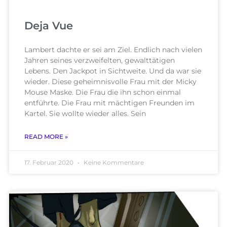
Deja Vue
Lambert dachte er sei am Ziel. Endlich nach vielen
Jahren seines verzweifelten, gewalttätigen
Lebens. Den Jackpot in Sichtweite. Und da war sie
wieder. Diese geheimnisvolle Frau mit der Micky
Mouse Maske. Die Frau die ihn schon einmal
entführte. Die Frau mit mächtigen Freunden im
Kartel. Sie wollte wieder alles. Sein
READ MORE »
17. Februar 2020
Keine Kommentare