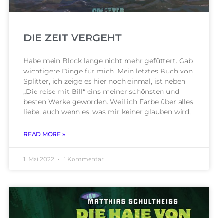
DIE ZEIT VERGEHT
Habe mein Block lange nicht mehr gefüttert. Gab
wichtigere Dinge für mich. Mein letztes Buch von
Splitter, ich zeige es hier noch einmal, ist neben
„Die reise mit Bill“ eins meiner schönsten und
besten Werke geworden. Weil ich Farbe über alles
liebe, auch wenn es, was mir keiner glauben wird,
READ MORE »
1. Mai 2022
1 Kommentar