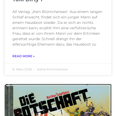
All Verlag: „Kein Blümchensex! Aus einem langen
Schlaf erwacht, findet sich ein junger Mann auf
einem Hausboot wieder. Da er sich an nichts
erinnern kann, erzählt ihm eine verführerische
Frau, dass er von ihrem Mann vor dem Ertrinken
gerettet wurde. Schnell drängt ihn der
eifersüchtige Ehemann dazu, das Hausboot zu
READ MORE »
8. März 2026
Keine Kommentare