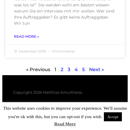
was los ist“. Sie werden wohl am besten wissen
warum Sie ein Interview mit mir wollen. Wer sind
Ihre Auftraggeber? Es gibt keine Auftraggeber.
Wir tun
READ MORE »
31. Dezember 2019
1 Kommentar
« Previous
1
2
3
4
5
Next »
Copyright 2026 Matthias Schultheiss
This website uses cookies to improve your experience. We'll assume
you're ok with this, but you can opt-out if you wish.
Accept
Read More