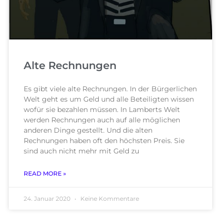
Alte Rechnungen
Es gibt viele alte Rechnungen. In der Bürgerlichen
Welt geht es um Geld und alle Beteiligten wissen
wofür sie bezahlen müssen. In Lamberts Welt
werden Rechnungen auch auf alle möglichen
anderen Dinge gestellt. Und die alten
Rechnungen haben oft den höchsten Preis. Sie
sind auch nicht mehr mit Geld zu
READ MORE »
24. Januar 2020
Keine Kommentare