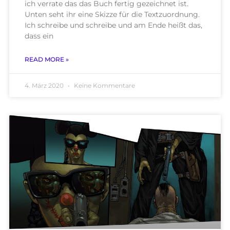
ich verrate das das Buch fertig gezeichnet ist.
Unten seht ihr eine Skizze für die Textzuordnung.
Ich schreibe und schreibe und am Ende heißt das,
dass ein
READ MORE »
4. März 2020
Keine Kommentare