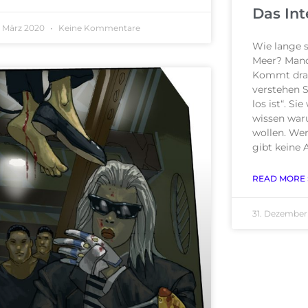
Das Int
. März 2020
Keine Kommentare
Wie lange 
Meer? Man
Kommt drauf
verstehen 
los ist“. S
wissen waru
wollen. Wer
gibt keine 
READ MORE 
31. Dezember