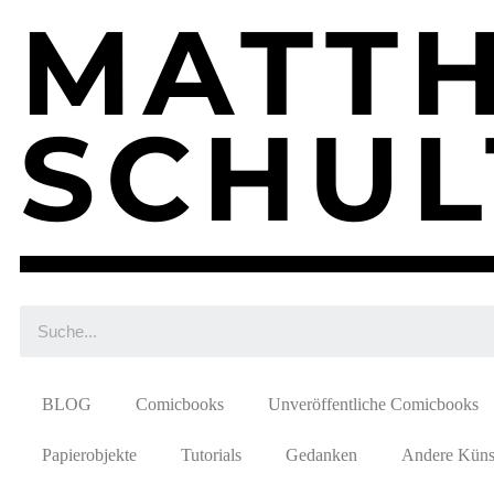
MATTH
SCHUL
BLOG
Comicbooks
Unveröffentliche Comicbooks
Papierobjekte
Tutorials
Gedanken
Andere Künst