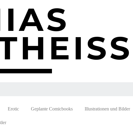
IAS
THEISS
Erotic
Geplante Comicbooks
Illustrationen und Bilder
ler