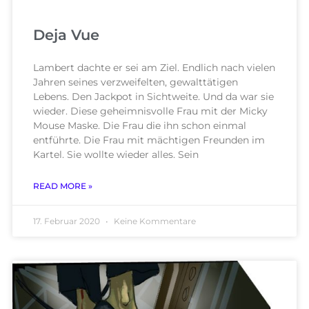
Deja Vue
Lambert dachte er sei am Ziel. Endlich nach vielen
Jahren seines verzweifelten, gewalttätigen
Lebens. Den Jackpot in Sichtweite. Und da war sie
wieder. Diese geheimnisvolle Frau mit der Micky
Mouse Maske. Die Frau die ihn schon einmal
entführte. Die Frau mit mächtigen Freunden im
Kartel. Sie wollte wieder alles. Sein
READ MORE »
17. Februar 2020
Keine Kommentare