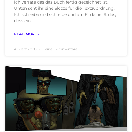
ich verrate das das Buch fertig gezeichnet ist.
Unten seht ihr eine Skizze für die Textzuordnung.
Ich schreibe und schreibe und am Ende heißt das,
dass ein
READ MORE »
4. März 2020
Keine Kommentare