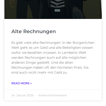
Alte Rechnungen
Es gibt viele alte Rechnungen. In der Bürgerlichen
Welt geht es um Geld und alle Beteiligten wissen
wofür sie bezahlen müssen. In Lamberts Welt
werden Rechnungen auch auf alle möglichen
anderen Dinge gestellt. Und die alten
Rechnungen haben oft den höchsten Preis. Sie
sind auch nicht mehr mit Geld zu
READ MORE »
24. Januar 2020
Keine Kommentare