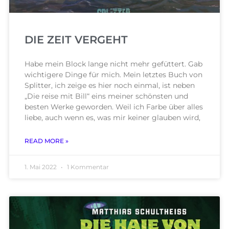
DIE ZEIT VERGEHT
Habe mein Block lange nicht mehr gefüttert. Gab
wichtigere Dinge für mich. Mein letztes Buch von
Splitter, ich zeige es hier noch einmal, ist neben
„Die reise mit Bill“ eins meiner schönsten und
besten Werke geworden. Weil ich Farbe über alles
liebe, auch wenn es, was mir keiner glauben wird,
READ MORE »
1. Mai 2022
1 Kommentar