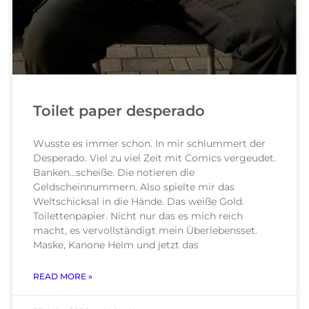
Toilet paper desperado
Wusste es immer schon. In mir schlummert der
Desperado. Viel zu viel Zeit mit Comics vergeudet.
Banken…scheiße. Die notieren die
Geldscheinnummern. Also spielte mir das
Weltschicksal in die Hände. Das weiße Gold.
Toilettenpapier. Nicht nur das es mich reich
macht, es vervollständigt mein Überlebensset.
Maske, Kanone Helm und jetzt das
READ MORE »