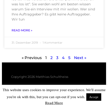
was los ist“. Sie werden wohl am besten wissen
warum Sie ein Interview mit mir wollen. Wer sind
Ihre Auftraggeber? Es gibt keine Auftraggeber.
Wir tun
READ MORE »
31. Dezember 2019
1 Kommentar
« Previous
1
2
3
4
5
Next »
Copyright 2026 Matthias Schultheiss
This website uses cookies to improve your experience. We'll assume
you're ok with this, but you can opt-out if you wish.
Accept
Read More