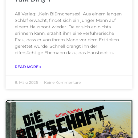
All Verlag: „Kein Blümchensex! Aus einem langen
Schlaf erwacht, findet sich ein junger Mann auf
einem Hausboot wieder. Da er sich an nichts
erinnern kann, erzählt ihm eine verführerische
Frau, dass er von ihrem Mann vor dem Ertrinken
gerettet wurde. Schnell drängt ihn der
eifersüchtige Ehemann dazu, das Hausboot zu
READ MORE »
8. März 2026
Keine Kommentare