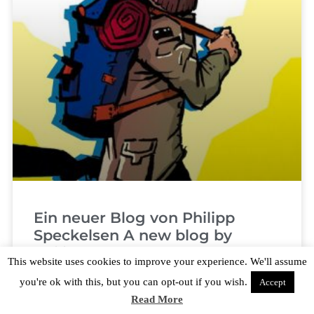
Ein neuer Blog von Philipp
Speckelsen A new blog by
Philipp Spreckelsen
This website uses cookies to improve your experience. We'll assume
you're ok with this, but you can opt-out if you wish.
Accept
Philipp hat einen neuen Blog.
Read More
www.yellowcomic.com . Findet ihr auch im