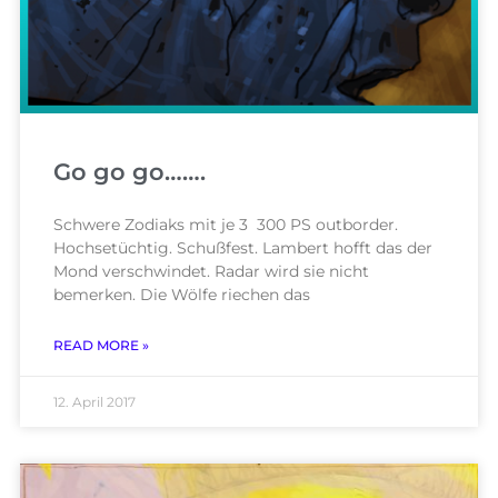
Go go go…….
Schwere Zodiaks mit je 3 300 PS outborder.
Hochsetüchtig. Schußfest. Lambert hofft das der
Mond verschwindet. Radar wird sie nicht
bemerken. Die Wölfe riechen das
READ MORE »
12. April 2017