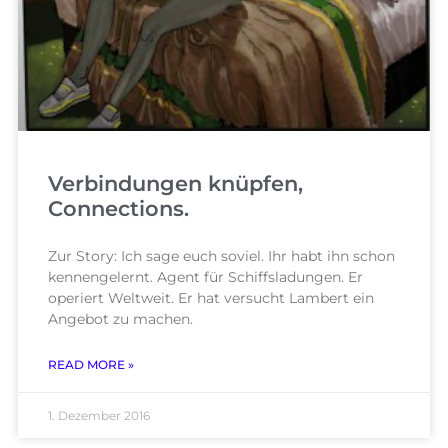
Verbindungen knüpfen,
Connections.
Zur Story: Ich sage euch soviel. Ihr habt ihn schon
kennengelernt. Agent für Schiffsladungen. Er
operiert Weltweit. Er hat versucht Lambert ein
Angebot zu machen.
READ MORE »
1. Dezember 2016