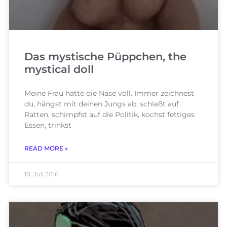
Das mystische Püppchen, the
mystical doll
Meine Frau hatte die Nase voll. Immer zeichnest
du, hängst mit deinen Jungs ab, schießt auf
Ratten, schimpfst auf die Politik, kochst fettiges
Essen, trinkst
READ MORE »
18. Juli 2016