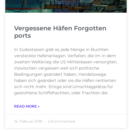
Vergessene Häfen Forgotten
ports
In Südostasien gibt es jede Menge in Buchten
versteckte Hafenanlagen. Verfallen, die im in dem
zweiten Weltkrieg die US Militärbasen versorgten,
inzwischen vergessen weil sich politische
Bedingungen geändert haben, Handelswege
haben sich geändert oder sie die Häfen rentierten
sich nicht mehr. Einige sind Umschlagplätze für
gestohlene Schiffsfrachten, oder Frachten die
READ MORE »
14. Februar 2019
2 Kommentare