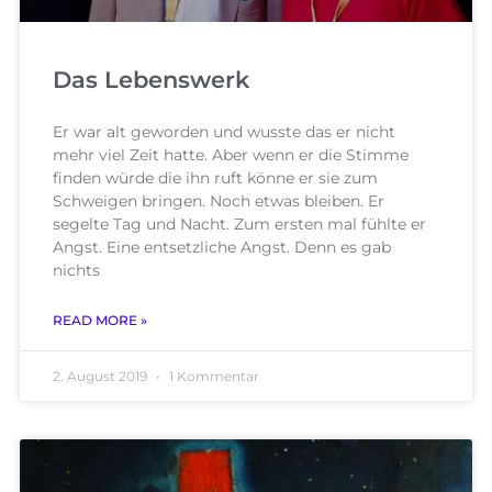
Das Lebenswerk
Er war alt geworden und wusste das er nicht
mehr viel Zeit hatte. Aber wenn er die Stimme
finden würde die ihn ruft könne er sie zum
Schweigen bringen. Noch etwas bleiben. Er
segelte Tag und Nacht. Zum ersten mal fühlte er
Angst. Eine entsetzliche Angst. Denn es gab
nichts
READ MORE »
2. August 2019
1 Kommentar