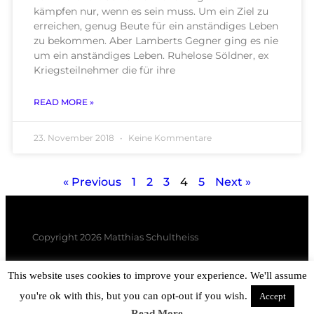
kämpfen nur, wenn es sein muss. Um ein Ziel zu
erreichen, genug Beute für ein anständiges Leben
zu bekommen. Aber Lamberts Gegner ging es nie
um ein anständiges Leben. Ruhelose Söldner, ex
Kriegsteilnehmer die für ihre
READ MORE »
23. November 2018
Keine Kommentare
« Previous
1
2
3
4
5
Next »
Copyright 2026 Matthias Schultheiss
This website uses cookies to improve your experience. We'll assume
you're ok with this, but you can opt-out if you wish.
Accept
Read More