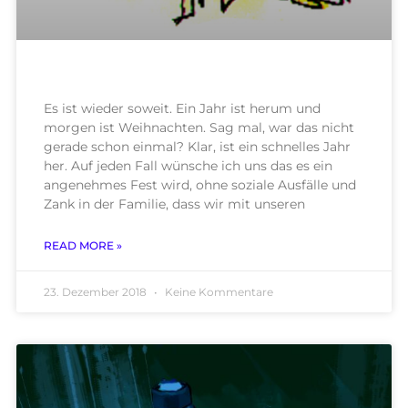
Es ist wieder soweit. Ein Jahr ist herum und
morgen ist Weihnachten. Sag mal, war das nicht
gerade schon einmal? Klar, ist ein schnelles Jahr
her. Auf jeden Fall wünsche ich uns das es ein
angenehmes Fest wird, ohne soziale Ausfälle und
Zank in der Familie, dass wir mit unseren
READ MORE »
23. Dezember 2018
Keine Kommentare