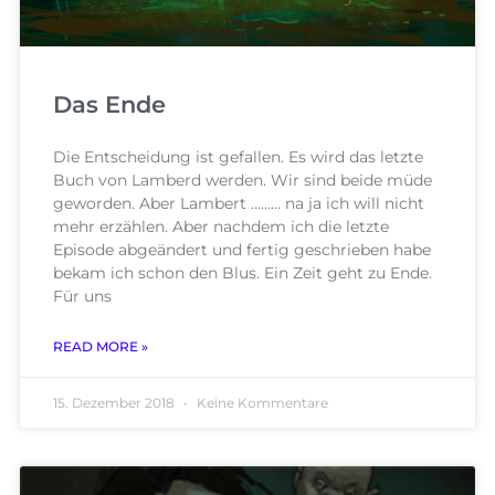
Das Ende
Die Entscheidung ist gefallen. Es wird das letzte
Buch von Lamberd werden. Wir sind beide müde
geworden. Aber Lambert ……… na ja ich will nicht
mehr erzählen. Aber nachdem ich die letzte
Episode abgeändert und fertig geschrieben habe
bekam ich schon den Blus. Ein Zeit geht zu Ende.
Für uns
READ MORE »
15. Dezember 2018
Keine Kommentare