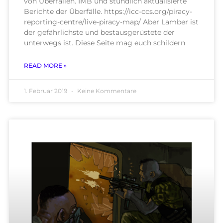
von Überfällen. IMB und stündlich aktualisierte
Berichte der Überfälle. https://icc-ccs.org/piracy-
reporting-centre/live-piracy-map/ Aber Lamber ist
der gefährlichste und bestausgerüstete der
unterwegs ist. Diese Seite mag euch schildern
READ MORE »
1. Februar 2019
Keine Kommentare