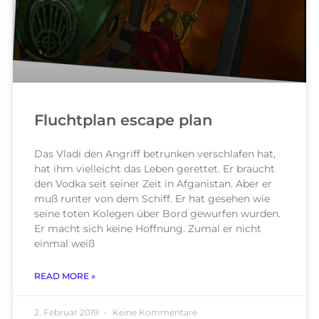
Fluchtplan escape plan
Das Vladi den Angriff betrunken verschlafen hat,
hat ihm vielleicht das Leben gerettet. Er braucht
den Vodka seit seiner Zeit in Afganistan. Aber er
muß runter von dem Schiff. Er hat gesehen wie
seine toten Kolegen über Bord gewurfen wurden.
Er macht sich keine Hoffnung. Zumal er nicht
einmal weiß
READ MORE »
2. Februar 2019
Keine Kommentare