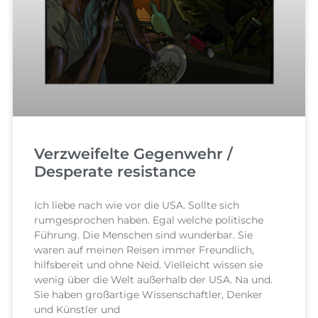
Verzweifelte Gegenwehr /
Desperate resistance
Ich liebe nach wie vor die USA. Sollte sich
rumgesprochen haben. Egal welche politische
Führung. Die Menschen sind wunderbar. Sie
waren auf meinen Reisen immer Freundlich,
hilfsbereit und ohne Neid. Vielleicht wissen sie
wenig über die Welt außerhalb der USA. Na und.
Sie haben großartige Wissenschaftler, Denker
und Künstler und