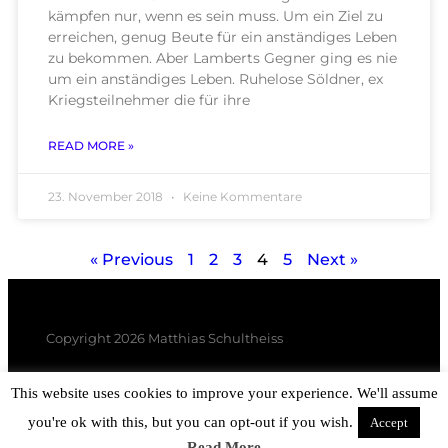
kämpfen nur, wenn es sein muss. Um ein Ziel zu
erreichen, genug Beute für ein anständiges Leben
zu bekommen. Aber Lamberts Gegner ging es nie
um ein anständiges Leben. Ruhelose Söldner, ex
Kriegsteilnehmer die für ihre
READ MORE »
23. November 2018
Keine Kommentare
« Previous
1
2
3
4
5
Next »
Copyright 2026 Matthias Schultheiss
This website uses cookies to improve your experience. We'll assume
you're ok with this, but you can opt-out if you wish.
Accept
Read More