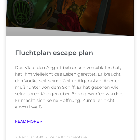
Fluchtplan escape plan
Das Vladi den Angriff betrunken verschlafen hat,
hat ihm vielleicht das Leben gerettet. Er braucht
den Vodka seit seiner Zeit in Afganistan. Aber er
muß runter von dem Schiff. Er hat gesehen wie
seine toten Kolegen über Bord gewurfen wurden.
Er macht sich keine Hoffnung. Zumal er nicht
einmal weiß
READ MORE »
2. Februar 2019
Keine Kommentare