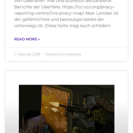
von Überfällen. IMB und stündlich aktualisierte
Berichte der Überfälle. https://icc-ccs.org/piracy-
reporting-centre/live-piracy-map/ Aber Lamber ist
der gefährlichste und bestausgerüstete der
unterwegs ist. Diese Seite mag euch schildern
READ MORE »
1. Februar 2019
Keine Kommentare