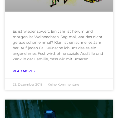
Es ist wieder soweit. Ein Jahr ist herum und
morgen ist Weihnachten. Sag mal, war das nicht
gerade schon einmal? Klar, ist ein schnelles Jahr
her. Auf jeden Fall wünsche ich uns das es ein
angenehmes Fest wird, ohne soziale Ausfälle und
Zank in der Familie, dass wir mit unseren
READ MORE »
23. Dezember 2018
Keine Kommentare