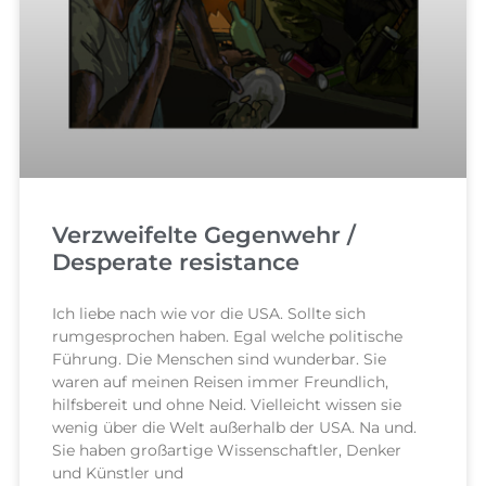
Verzweifelte Gegenwehr /
Desperate resistance
Ich liebe nach wie vor die USA. Sollte sich
rumgesprochen haben. Egal welche politische
Führung. Die Menschen sind wunderbar. Sie
waren auf meinen Reisen immer Freundlich,
hilfsbereit und ohne Neid. Vielleicht wissen sie
wenig über die Welt außerhalb der USA. Na und.
Sie haben großartige Wissenschaftler, Denker
und Künstler und