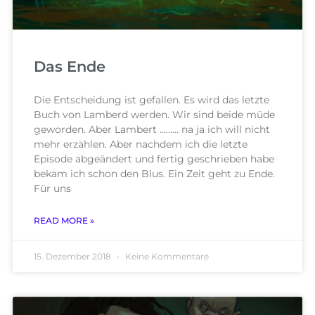
Das Ende
Die Entscheidung ist gefallen. Es wird das letzte
Buch von Lamberd werden. Wir sind beide müde
geworden. Aber Lambert ……… na ja ich will nicht
mehr erzählen. Aber nachdem ich die letzte
Episode abgeändert und fertig geschrieben habe
bekam ich schon den Blus. Ein Zeit geht zu Ende.
Für uns
READ MORE »
15. Dezember 2018
Keine Kommentare